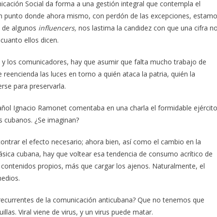
cación Social da forma a una gestión integral que contempla el
 un punto donde ahora mismo, con perdón de las excepciones, estam
a de algunos
influencers,
nos lastima la candidez con que una cifra n
uanto ellos dicen.
s y los comunicadores, hay que asumir que falta mucho trabajo de
reencienda las luces en torno a quién ataca la patria, quién la
se para preservarla.
ñol Ignacio Ramonet comentaba en una charla el formidable ejércit
os cubanos. ¿Se imaginan?
ontrar el efecto necesario; ahora bien, así como el cambio en la
ásica cubana, hay que voltear esa tendencia de consumo acrítico de
r contenidos propios, más que cargar los ajenos. Naturalmente, el
medios.
recurrentes de la comunicación anticubana? Que no tenemos que
illas. Viral viene de virus, y un virus puede matar.