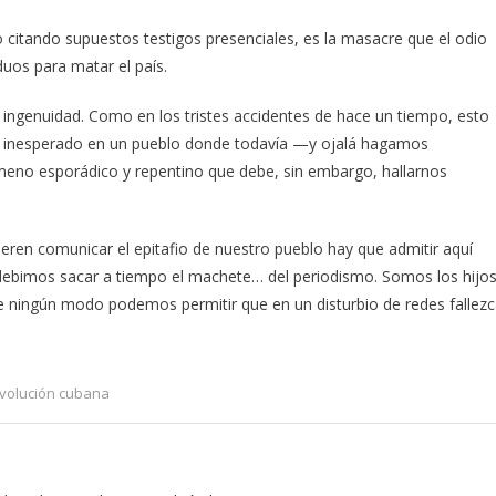
o citando supuestos testigos presenciales, es la masacre que el odio
duos para matar el país.
 ingenuidad. Como en los tristes accidentes de hace un tiempo, esto
o inesperado en un pueblo donde todavía —y ojalá hagamos
meno esporádico y repentino que debe, sin embargo, hallarnos
eren comunicar el epitafio de nuestro pueblo hay que admitir aquí
 debimos sacar a tiempo el machete… del periodismo. Somos los hijo
de ningún modo podemos permitir que en un disturbio de redes fallez
volución cubana