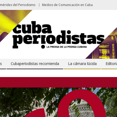
emérides del Periodismo
Medios de Comunicación en Cuba
s
Cubaperiodistas recomienda
La cámara lúcida
Editori