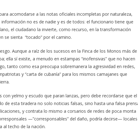
 para acomodarse a las notas oficiales incompletas por naturaleza,
a información no es de nadie y es de todos: el funcionario tiene que
dadano, el ciudadano la invierte, como recurso, en la transformación
n se sienta “tocado” por el camino.
iesgo. Aunque a raíz de los sucesos en la Finca de los Monos más de
a; ella sí existe, a menudo en estampas “inofensivas” que no hacen
rgo, tanto como esa preocupa sobremanera la agresividad en redes,
ompatriotas y “carta de cubanía” para los mismos camajanes que
erra.
s con yelmo y escudo que paran lanzas, pero debe recordarse que el
 de esta tiradera no solo noticias falsas, sino hasta una falsa prens
licaciones, y contrata lo mismo a corsarios de redes de poca monta
orresponsales —”corresponsables” del daño, podría decirse— locales
 al techo de la nación.