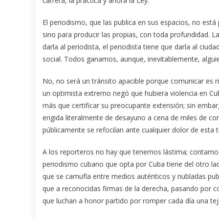
carrera, la práctica y ahora la Ley.
El periodismo, que las publica en sus espacios, no está
sino para producir las propias, con toda profundidad. L
darla al periodista, el periodista tiene que darla al ciu
social. Todos ganamos, aunque, inevitablemente, alguie
No, no será un tránsito apacible porque comunicar es r
un optimista extremo negó que hubiera violencia en Cub
más que certificar su preocupante extensión; sin emba
erigida literalmente de desayuno a cena de miles de c
públicamente se refocilan ante cualquier dolor de esta ti
A los reporteros no hay que tenernos lástima; contamo
periodismo cubano que opta por Cuba tiene del otro lado
que se camufla entre medios auténticos y nubladas pub
que a reconocidas firmas de la derecha, pasando por c
que luchan a honor partido por romper cada día una teja