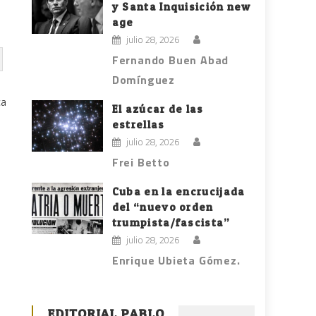
y Santa Inquisición new
age
julio 28, 2026
Fernando Buen Abad
Domínguez
ca
El azúcar de las
estrellas
julio 28, 2026
Frei Betto
Cuba en la encrucijada
del “nuevo orden
trumpista/fascista”
julio 28, 2026
Enrique Ubieta Gómez.
EDITORIAL PABLO