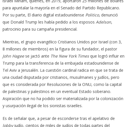
israelí Miriam, quienes, en 2019, aportaron 25 millones de dólares
para apuntalar la mayoría en el Senado del Partido Republicano.
Por su parte, El diario digital estadounidense
Politico
, denunció
que Donald Trump les había pedido a los esposos
Adelson
,
patrocinio para su campaña presidencial.
Mientras, el grupo evangélico Cristianos Unidos por Israel (con 3,
8 millones de miembros) en la figura de su fundador, el pastor
John Hagee
se jactó ante
The New York Times
que logró influir en
Trump para la transferencia de la embajada estadounidense de
Tel Aviv a Jerusalén. La cuestión cardinal radica en que se trata de
una ciudad disputada por cristianos, musulmanes y judíos, pero
que es considerada por Resoluciones de la ONU, como la capital
de palestinas y palestinos en un eventual Estado soberano.
Aspiración que no ha podido ser materializada por la colonización
y usurpación ilegal de los sionistas israelíes.
Es de señalar que, a pesar de esconderse tras el apelativo de
lobby
judío, cientos de miles de judíos de todas partes del