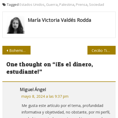
Tagged
Estados Unidos
,
Guerra
,
Palestina
,
Prensa
,
Sociedad
María Victoria Valdés Rodda
Navegación
Bohemia: a 116 años, el valor de la memoria
Cecilio Tieles Ferrer, con un premio que se premia
de
One thought on “
¡Es el dinero,
entradas
estudiante!
”
Miguel Ángel
mayo 8, 2024 a las 9:37 pm
Me gusta este artículo por el tema, profundidad
informativa y objetividad, no obstante, por mi perfil,