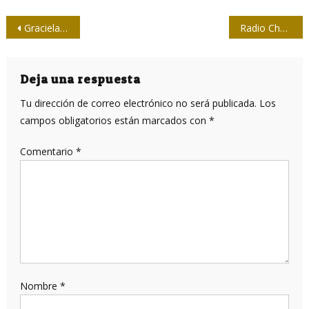
Navegación
Graciela Montes: “El libro hoy es revolucionario, es disruptivo”
Radio Chambas: 20 años de sonido y tradición
de
entradas
Deja una respuesta
Tu dirección de correo electrónico no será publicada.
Los
campos obligatorios están marcados con
*
Comentario
*
Nombre
*