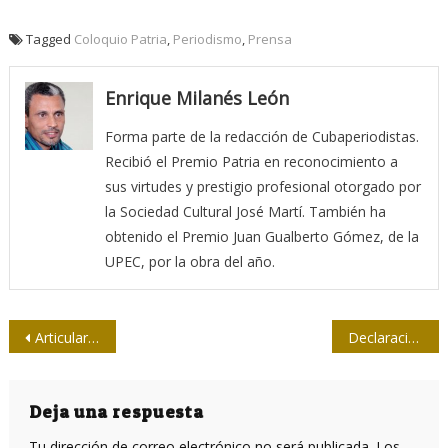
Tagged
Coloquio Patria
,
Periodismo
,
Prensa
Enrique Milanés León
Forma parte de la redacción de Cubaperiodistas.
Recibió el Premio Patria en reconocimiento a
sus virtudes y prestigio profesional otorgado por
la Sociedad Cultural José Martí. También ha
obtenido el Premio Juan Gualberto Gómez, de la
UPEC, por la obra del año.
Navegación
Articular para salvarnos
Declaración del Tercer Coloquio Internacional “Patria”
de
entradas
Deja una respuesta
Tu dirección de correo electrónico no será publicada.
Los