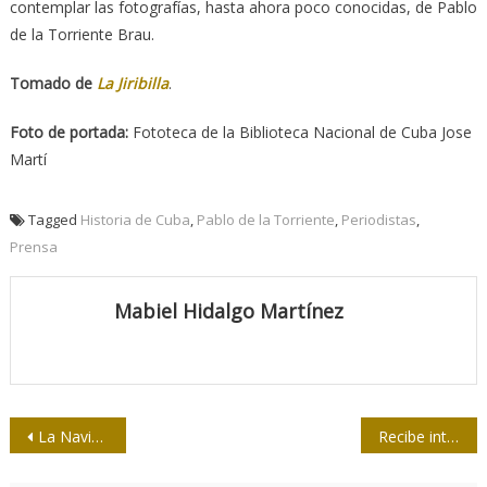
contemplar las fotografías, hasta ahora poco conocidas, de Pablo
de la Torriente Brau.
Tomado de
La Jiribilla
.
Foto de portada:
Fototeca de la Biblioteca Nacional de Cuba Jose
Martí
Tagged
Historia de Cuba
,
Pablo de la Torriente
,
Periodistas
,
Prensa
Mabiel Hidalgo Martínez
Navegación
La Navidad y el año nuevo en la mirada de José Martí
Recibe intelectual cubano Premio Nacional de Investigación Cultural
de