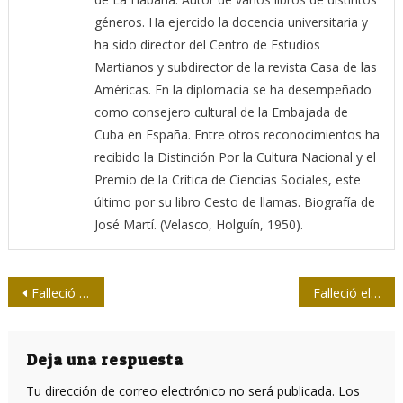
géneros. Ha ejercido la docencia universitaria y
ha sido director del Centro de Estudios
Martianos y subdirector de la revista Casa de las
Américas. En la diplomacia se ha desempeñado
como consejero cultural de la Embajada de
Cuba en España. Entre otros reconocimientos ha
recibido la Distinción Por la Cultura Nacional y el
Premio de la Crítica de Ciencias Sociales, este
último por su libro Cesto de llamas. Biografía de
José Martí. (Velasco, Holguín, 1950).
Navegación
Falleció Norberta Reyes, fundadora de Juventud Rebelde
Falleció el reconocido documentalista cubano Daniel Diez Castrillo
de
entradas
Deja una respuesta
Tu dirección de correo electrónico no será publicada.
Los