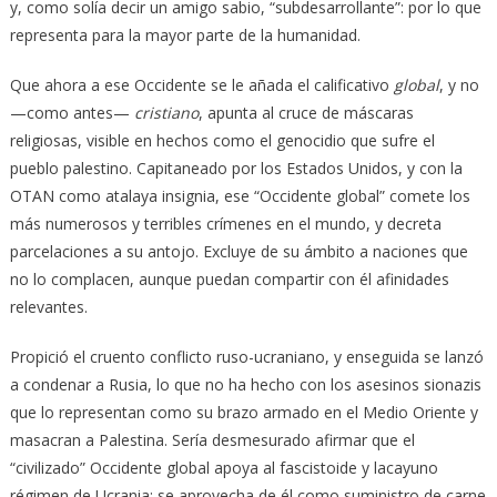
y, como solía decir un amigo sabio, “subdesarrollante”: por lo que
representa para la mayor parte de la humanidad.
Que ahora a ese Occidente se le añada el calificativo
global
, y no
—como antes—
cristiano
, apunta al cruce de máscaras
religiosas, visible en hechos como el genocidio que sufre el
pueblo palestino. Capitaneado por los Estados Unidos, y con la
OTAN como atalaya insignia, ese “Occidente global” comete los
más numerosos y terribles crímenes en el mundo, y decreta
parcelaciones a su antojo. Excluye de su ámbito a naciones que
no lo complacen, aunque puedan compartir con él afinidades
relevantes.
Propició el cruento conflicto ruso-ucraniano, y enseguida se lanzó
a condenar a Rusia, lo que no ha hecho con los asesinos sionazis
que lo representan como su brazo armado en el Medio Oriente y
masacran a Palestina. Sería desmesurado afirmar que el
“civilizado” Occidente global apoya al fascistoide y lacayuno
régimen de Ucrania: se aprovecha de él como suministro de carne