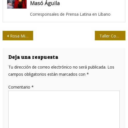
Masó Águila
Corresponsales de Prensa Latina en Líbano
Navegación
Rosa Miriam Elizalde: El papel de la ciencia y la innovación
Taller Comunicación innovadora de la Agenda 2030
de
entradas
Deja una respuesta
Tu dirección de correo electrónico no será publicada.
Los
campos obligatorios están marcados con
*
Comentario
*