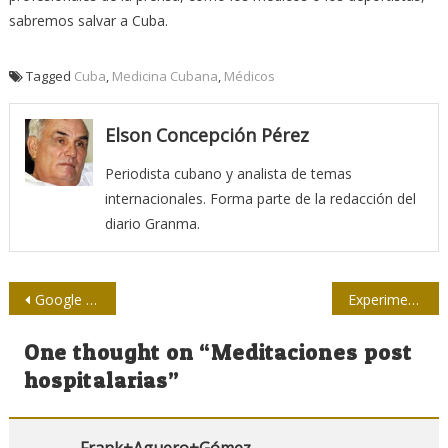
sabremos salvar a Cuba.
Tagged
Cuba
,
Medicina Cubana
,
Médicos
Elson Concepción Pérez
Periodista cubano y analista de temas
internacionales. Forma parte de la redacción del
diario Granma.
Navegación
Google se enfrenta a un juicio histórico
Experimento de prensa en radio y televisión
de
One thought on “
Meditaciones post
entradas
hospitalarias
”
Frank+Aguero+Gómez