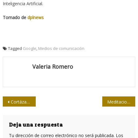
Inteligencia Artificial.
Tomado de
dplnews
Tagged
Google
,
Medios de comunicación
Valeria Romero
Navegación
Cortázar, Patricio y el hondo documental de Cuba
Meditaciones post hospitalarias
de
entradas
Deja una respuesta
Tu dirección de correo electrónico no será publicada.
Los