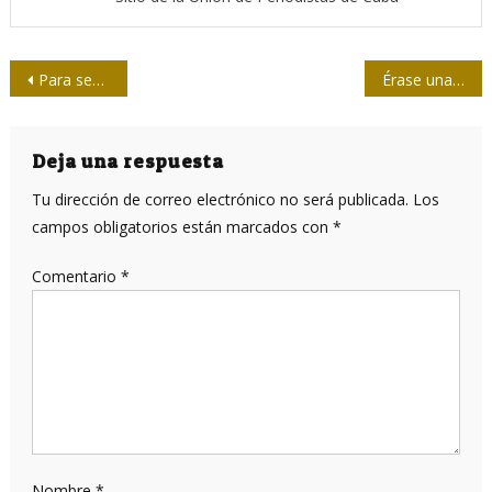
Navegación
Para seguir teniendo siglos con Lenin
Érase una vez… la inteligencia artificial
de
entradas
Deja una respuesta
Tu dirección de correo electrónico no será publicada.
Los
campos obligatorios están marcados con
*
Comentario
*
Nombre
*