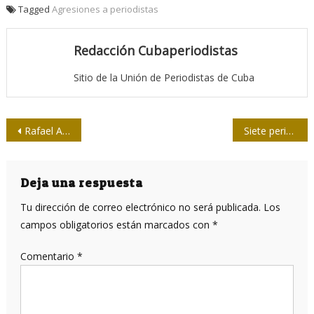
Tagged
Agresiones a periodistas
Redacción Cubaperiodistas
Sitio de la Unión de Periodistas de Cuba
Navegación
Rafael Acosta con Céspedes, “por aquel paraje de la sierra oriental…”
Siete periodistas han muerto en la Franja de Gaza
de
entradas
Deja una respuesta
Tu dirección de correo electrónico no será publicada.
Los
campos obligatorios están marcados con
*
Comentario
*