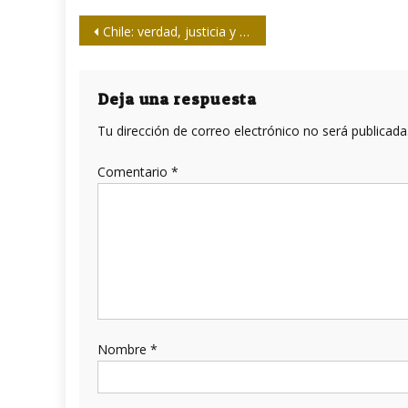
Navegación
Chile: verdad, justicia y memoria
de
entradas
Deja una respuesta
Tu dirección de correo electrónico no será publicada
Comentario
*
Nombre
*