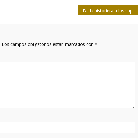
De la historieta a los superhéroes, con gran parada en el cine
.
Los campos obligatorios están marcados con
*