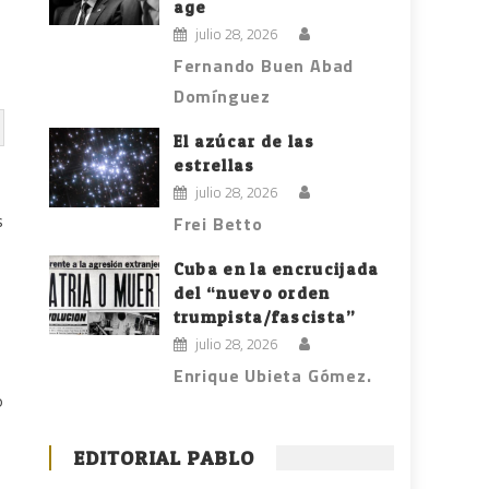
age
julio 28, 2026
Fernando Buen Abad
Domínguez
El azúcar de las
estrellas
julio 28, 2026
s
Frei Betto
Cuba en la encrucijada
del “nuevo orden
trumpista/fascista”
julio 28, 2026
Enrique Ubieta Gómez.
o
EDITORIAL PABLO