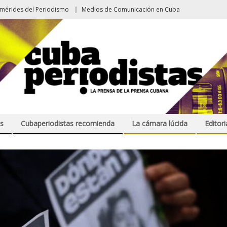
emérides del Periodismo
Medios de Comunicación en Cuba
s
Cubaperiodistas recomienda
La cámara lúcida
Editori