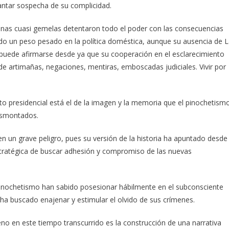
vantar sospecha de su complicidad.
as cuasi gemelas detentaron todo el poder con las consecuencias
endo un peso pesado en la política doméstica, aunque su ausencia de 
, puede afirmarse desde ya que su cooperación en el esclarecimiento
e artimañas, negaciones, mentiras, emboscadas judiciales. Vivir por
eto presidencial está el de la imagen y la memoria que el pinochetism
esmontados.
 en un grave peligro, pues su versión de la historia ha apuntado desde
estratégica de buscar adhesión y compromiso de las nuevas
 pinochetismo han sabido posesionar hábilmente en el subconsciente
e ha buscado enajenar y estimular el olvido de sus crímenes.
no en este tiempo transcurrido es la construcción de una narrativa