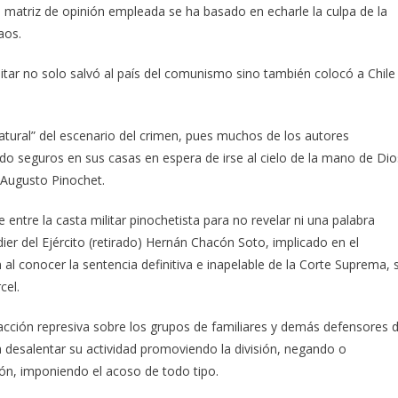
La matriz de opinión empleada se ha basado en echarle la culpa de la
aos.
litar no solo salvó al país del comunismo sino también colocó a Chile
tural” del escenario del crimen, pues muchos de los autores
ido seguros en sus casas en espera de irse al cielo de la mano de Dio
 Augusto Pinochet.
 entre la casta militar pinochetista para no revelar ni una palabra
ier del Ejército (retirado) Hernán Chacón Soto, implicado en el
 al conocer la sentencia definitiva e inapelable de la Corte Suprema, 
cel.
acción represiva sobre los grupos de familiares y demás defensores 
 a desalentar su actividad promoviendo la división, negando o
ón, imponiendo el acoso de todo tipo.