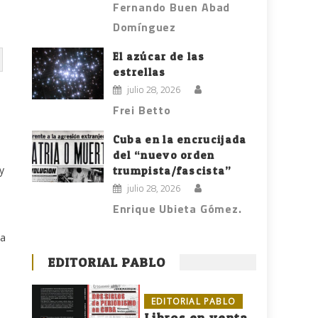
Fernando Buen Abad
Domínguez
El azúcar de las
estrellas
julio 28, 2026
Frei Betto
Cuba en la encrucijada
del “nuevo orden
y
trumpista/fascista”
julio 28, 2026
Enrique Ubieta Gómez.
ja
EDITORIAL PABLO
EDITORIAL PABLO
Libros en venta