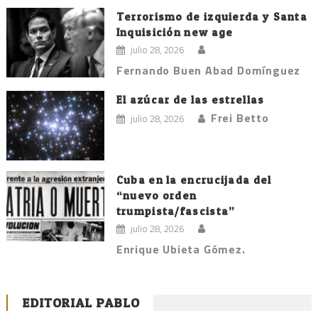
Terrorismo de izquierda y Santa
Inquisición new age
julio 28, 2026
Fernando Buen Abad Domínguez
El azúcar de las estrellas
Frei Betto
julio 28, 2026
Cuba en la encrucijada del
“nuevo orden
trumpista/fascista”
julio 28, 2026
Enrique Ubieta Gómez.
EDITORIAL PABLO