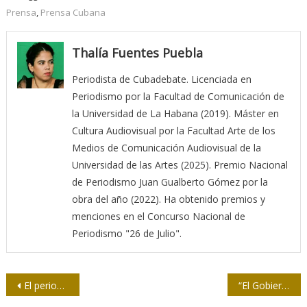
Prensa
,
Prensa Cubana
Thalía Fuentes Puebla
Periodista de Cubadebate. Licenciada en
Periodismo por la Facultad de Comunicación de
la Universidad de La Habana (2019). Máster en
Cultura Audiovisual por la Facultad Arte de los
Medios de Comunicación Audiovisual de la
Universidad de las Artes (2025). Premio Nacional
de Periodismo Juan Gualberto Gómez por la
obra del año (2022). Ha obtenido premios y
menciones en el Concurso Nacional de
Periodismo "26 de Julio".
Navegación
El periodista robótico
“El Gobierno de Biden optó por ser fiel al enfoque agresivo impulsado por Trump”