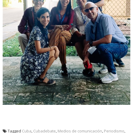
Tagged
Cuba
,
Cubadebate
,
Medios de comunicación
,
Periodismo
,