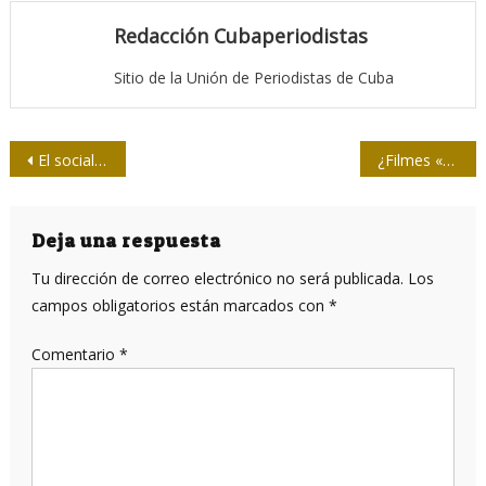
Redacción Cubaperiodistas
Sitio de la Unión de Periodistas de Cuba
Navegación
El socialismo que queremos construir tiene que hacerse con la comunicación como herramienta imprescindible
¿Filmes «hechos» por robots?
de
entradas
Deja una respuesta
Tu dirección de correo electrónico no será publicada.
Los
campos obligatorios están marcados con
*
Comentario
*