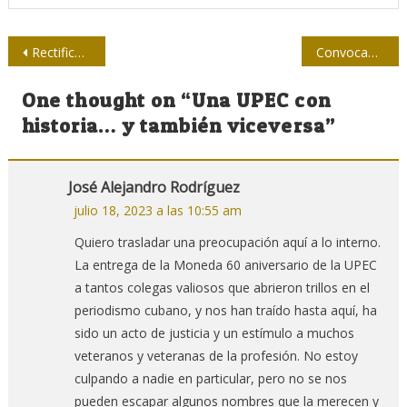
Navegación
Rectificar en la prensa para rectificar en la sociedad
Convocan al Premio Nacional de Periodismo de Investigación Quijote de Cuba
de
One thought on “
Una UPEC con
entradas
historia… y también viceversa
”
José Alejandro Rodríguez
julio 18, 2023 a las 10:55 am
Quiero trasladar una preocupación aquí a lo interno.
La entrega de la Moneda 60 aniversario de la UPEC
a tantos colegas valiosos que abrieron trillos en el
periodismo cubano, y nos han traído hasta aquí, ha
sido un acto de justicia y un estímulo a muchos
veteranos y veteranas de la profesión. No estoy
culpando a nadie en particular, pero no se nos
pueden escapar algunos nombres que la merecen y