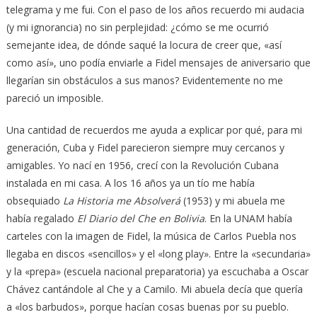
telegrama y me fui. Con el paso de los años recuerdo mi audacia
(y mi ignorancia) no sin perplejidad: ¿cómo se me ocurrió
semejante idea, de dónde saqué la locura de creer que, «así
como así», uno podía enviarle a Fidel mensajes de aniversario que
llegarían sin obstáculos a sus manos? Evidentemente no me
pareció un imposible.
Una cantidad de recuerdos me ayuda a explicar por qué, para mi
generación, Cuba y Fidel parecieron siempre muy cercanos y
amigables. Yo nací en 1956, crecí con la Revolución Cubana
instalada en mi casa. A los 16 años ya un tío me había
obsequiado
La Historia me Absolverá
(1953) y mi abuela me
había regalado
El Diario del Che en Bolivia
. En la UNAM había
carteles con la imagen de Fidel, la música de Carlos Puebla nos
llegaba en discos «sencillos» y el «long play». Entre la «secundaria»
y la «prepa» (escuela nacional preparatoria) ya escuchaba a Oscar
Chávez cantándole al Che y a Camilo. Mi abuela decía que quería
a «los barbudos», porque hacían cosas buenas por su pueblo.