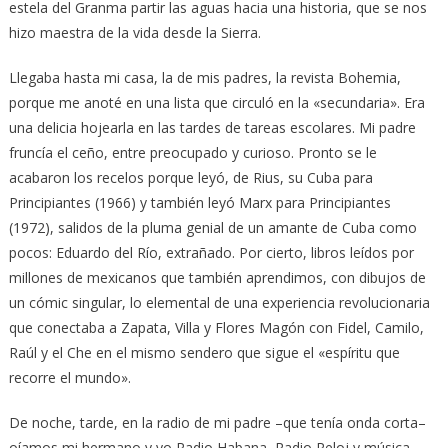
estela del Granma partir las aguas hacia una historia, que se nos
hizo maestra de la vida desde la Sierra.
Llegaba hasta mi casa, la de mis padres, la revista Bohemia,
porque me anoté en una lista que circuló en la «secundaria». Era
una delicia hojearla en las tardes de tareas escolares. Mi padre
fruncía el ceño, entre preocupado y curioso. Pronto se le
acabaron los recelos porque leyó, de Rius, su Cuba para
Principiantes (1966) y también leyó Marx para Principiantes
(1972), salidos de la pluma genial de un amante de Cuba como
pocos: Eduardo del Río, extrañado. Por cierto, libros leídos por
millones de mexicanos que también aprendimos, con dibujos de
un cómic singular, lo elemental de una experiencia revolucionaria
que conectaba a Zapata, Villa y Flores Magón con Fidel, Camilo,
Raúl y el Che en el mismo sendero que sigue el «espíritu que
recorre el mundo».
De noche, tarde, en la radio de mi padre –que tenía onda corta–
oíamos mi hermano y yo Radio Habana, Radio Reloj y música