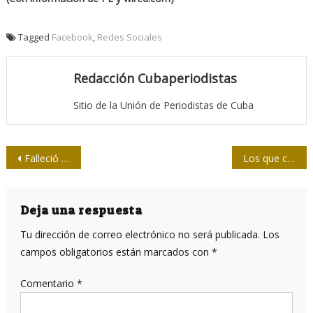
Tagged
Facebook
,
Redes Sociales
Redacción Cubaperiodistas
Sitio de la Unión de Periodistas de Cuba
Navegación
Falleció el periodista Fritz Suárez Silva
Los que contaminan, los que pagan y los que se enriquecen con el capitalismo verde
de
entradas
Deja una respuesta
Tu dirección de correo electrónico no será publicada.
Los
campos obligatorios están marcados con
*
Comentario
*