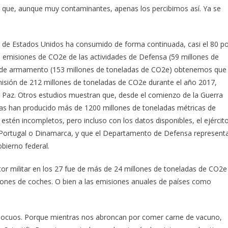
que, aunque muy contaminantes, apenas los percibimos así. Ya se
de Estados Unidos ha consumido de forma continuada, casi el 80 p
s emisiones de CO2e de las actividades de Defensa (59 millones de
n de armamento (153 millones de toneladas de CO2e) obtenemos que
 emisión de 212 millones de toneladas de CO2e durante el año 2017,
a Paz. Otros estudios muestran que, desde el comienzo de la Guerra
das han producido más de 1200 millones de toneladas métricas de
estén incompletos, pero incluso con los datos disponibles, el ejércit
Portugal o Dinamarca, y que el Departamento de Defensa represent
bierno federal.
ctor militar en los 27 fue de más de 24 millones de toneladas de CO2e
llones de coches. O bien a las emisiones anuales de países como
ocuos. Porque mientras nos abroncan por comer carne de vacuno,