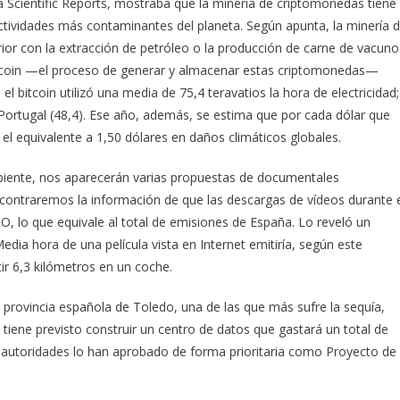
ta Scientific Reports, mostraba que la minería de criptomonedas tiene
tividades más contaminantes del planeta. Según apunta, la minería 
erior con la extracción de petróleo o la producción de carne de vacuno
e bitcoin —el proceso de generar y almacenar estas criptomonedas—
l bitcoin utilizó una media de 75,4 teravatios la hora de electricidad;
ortugal (48,4). Ese año, además, se estima que por cada dólar que
l equivalente a 1,50 dólares en daños climáticos globales.
biente, nos aparecerán varias propuestas de documentales
ontraremos la información de que las descargas de vídeos durante 
, lo que equivale al total de emisiones de España. Lo reveló un
edia hora de una película vista en Internet emitiría, según este
ir 6,3 kilómetros en un coche.
provincia española de Toledo, una de las que más sufre la sequía,
iene previsto construir un centro de datos que gastará un total de
as autoridades lo han aprobado de forma prioritaria como Proyecto de