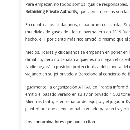
Para empezar, no todos somos igual de responsables. La
Rethinking Private Authority,
que cien empresas son las 
En cuanto a los ciudadanos, el panorama es similar. Seg
mundiales de gases de efecto invernadero en 2019 fuero
hecho, el 1 por ciento más rico emitió lo mismo que el
Medios, líderes y ciudadanos se empeñan en poner en l
climático, pero no señalan a quienes no niegan el calen
Nadie negará la posición proteccionista del planeta de
viajando en su jet privado a Barcelona al concierto de B
Igualmente, la organización ATTAC en Francia informó q
emitió el pasado verano en su avión privado 1 502 ton
Mientras tanto, el entrenador del equipo y el jugador K
planteó por qué el equipo había volado para un trayecto
Los contaminadores que nunca citan