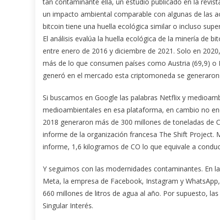
tan contaminante ella, un estudio publicado en la revis
un impacto ambiental comparable con algunas de las ac
bitcoin tiene una huella ecológica similar o incluso sup
El análisis evalúa la huella ecológica de la minería d
entre enero de 2016 y diciembre de 2021. Solo en 2020, e
más de lo que consumen países como Austria (69,9) o P
generó en el mercado esta criptomoneda se generaron e
Si buscamos en Google las palabras Netflix y medioam
medioambientales en esa plataforma, en cambio no enc
2018 generaron más de 300 millones de toneladas de CO
informe de la organización francesa The Shift Project. M
informe, 1,6 kilogramos de CO lo que equivale a conduc
Y seguimos con las modernidades contaminantes. En la 
Meta, la empresa de Facebook, Instagram y WhatsApp, t
660 millones de litros de agua al año. Por supuesto, l
Singular Interés.