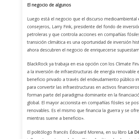
El negocio de algunos
Luego está el negocio que el discurso medioambiental e
consejeros, Larry Fink, presidente del fondo de invers
petroleras y que controla acciones en compañías fósiles
transición climática es una oportunidad de inversión h
ahora descubren el negocio de enriquecerse supuestam
BlackRock ya trabaja en esa opción con los Climate Fin
a la inversión de infraestructuras de energía renovable e
beneficio privado a través del endeudamiento público i
para convertir las infraestructuras en activos financie
forman parte del paradigma dominante en la financiación 
global. El mayor accionista en compañías fósiles se pos
renovables. Es el mismo que financia la guerra y se ofrec
mientras suene a beneficio».
El politólogo francés Édouard Morena, en su libro
La D