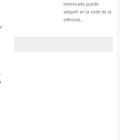
interesado puede
adquirir en la sede de la
editorial,...
or
o
a