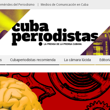
emérides del Periodismo
Medios de Comunicación en Cuba
s
Cubaperiodistas recomienda
La cámara lúcida
Editori