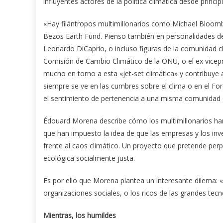
influyentes actores de la política climática desde princi
«Hay filántropos multimillonarios como Michael Bloomb
Bezos Earth Fund. Pienso también en personalidades 
Leonardo DiCaprio, o incluso figuras de la comunidad cl
Comisión de Cambio Climático de la ONU, o el ex vicep
mucho en torno a esta «jet-set climática» y contribuye 
siempre se ve en las cumbres sobre el clima o en el F
el sentimiento de pertenencia a una misma comunidad de
Édouard Morena describe cómo los multimillonarios han
que han impuesto la idea de que las empresas y los inve
frente al caos climático. Un proyecto que pretende perpe
ecológica socialmente justa.
Es por ello que Morena plantea un interesante dilema: «¿
organizaciones sociales, o los ricos de las grandes tecn
Mientras, los humildes