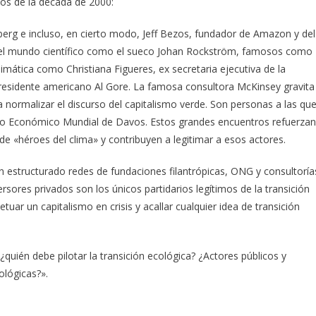
pios de la década de 2000:
erg e incluso, en cierto modo, Jeff Bezos, fundador de Amazon y del
del mundo científico como el sueco Johan Rockström, famosos como
imática como Christiana Figueres, ex secretaria ejecutiva de la
residente americano Al Gore. La famosa consultora McKinsey gravita
a normalizar el discurso del capitalismo verde. Son personas a las qu
oro Económico Mundial de Davos. Estos grandes encuentros refuerzan
 «héroes del clima» y contribuyen a legitimar a esos actores.
 estructurado redes de fundaciones filantrópicas, ONG y consultoría
rsores privados son los únicos partidarios legítimos de la transición
tuar un capitalismo en crisis y acallar cualquier idea de transición
quién debe pilotar la transición ecológica? ¿Actores públicos y
ológicas?».