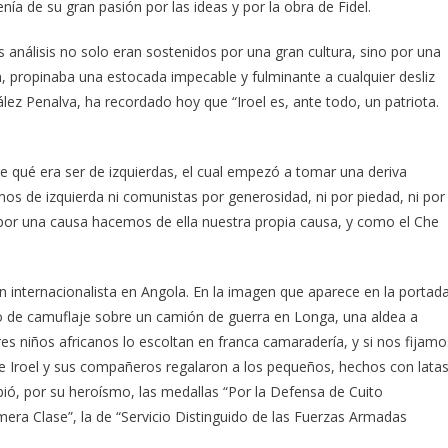
a de su gran pasión por las ideas y por la obra de Fidel.
us análisis no solo eran sostenidos por una gran cultura, sino por una
n, propinaba una estocada impecable y fulminante a cualquier desliz
ez Penalva, ha recordado hoy que “Iroel es, ante todo, un patriota.
qué era ser de izquierdas, el cual empezó a tomar una deriva
omos de izquierda ni comunistas por generosidad, ni por piedad, ni por
por una causa hacemos de ella nuestra propia causa, y como el Che
n internacionalista en Angola. En la imagen que aparece en la portad
do de camuflaje sobre un camión de guerra en Longa, una aldea a
 niños africanos lo escoltan en franca camaradería, y si nos fijamo
ue Iroel y sus compañeros regalaron a los pequeños, hechos con lata
ibió, por su heroísmo, las medallas “Por la Defensa de Cuito
mera Clase”, la de “Servicio Distinguido de las Fuerzas Armadas