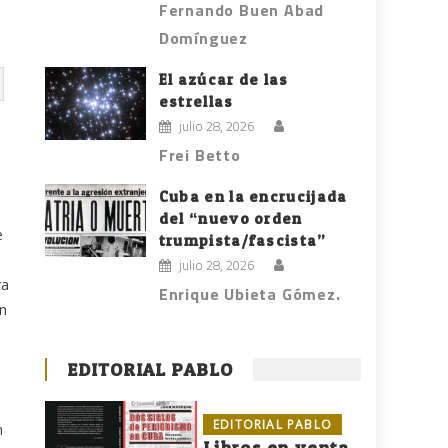
Fernando Buen Abad
Domínguez
El azúcar de las
estrellas
julio 28, 2026
Frei Betto
Cuba en la encrucijada
del “nuevo orden
e
trumpista/fascista”
julio 28, 2026
ra
Enrique Ubieta Gómez.
on
EDITORIAL PABLO
EDITORIAL PABLO
n
Libros en venta