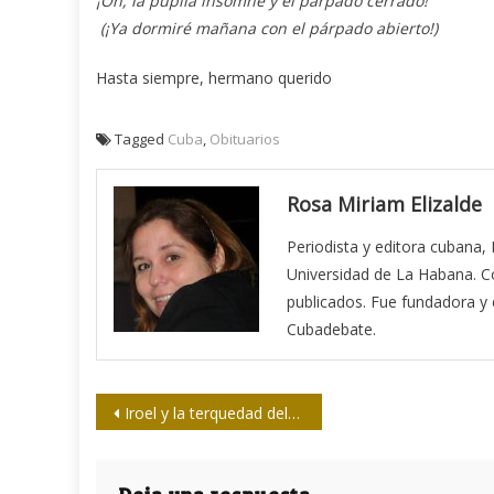
¡Oh, la pupila insomne y el párpado cerrado!
(¡Ya dormiré mañana con el párpado abierto!)
Hasta siempre, hermano querido
Tagged
Cuba
,
Obituarios
Rosa Miriam Elizalde
Periodista y editora cubana,
Universidad de La Habana. Co
publicados. Fue fundadora y ed
Cubadebate.
Navegación
Iroel y la terquedad del combatiente
de