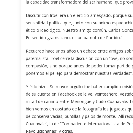
la capacidad transformadora del ser humano, que provení
Discutir con Iroel era un ejercicio arriesgado, porque s
sensibilidad política que, junto con su animo espadachí
ético o ideológico. Nuestro amigo común, Carlos Gonzál
En sentido gramsciano, es un patriota de Partido.”
Recuerdo hace unos años un debate entre amigos sobre 
paternalista. Iroel cerré la discusión con un “oye, no s
compasión, sino porque antes de poder tomar partido 
ponemos el pellejo para demostrar nuestras verdades”.
Y él lo hizo. Su mayor orgullo fue haber cumplido misió
de su cuenta en Facebook se le ve, veinteañero, vesti
mitad de camino entre Menongue y Cuito Cuanavale. Tres
bien vemos en costado de la fotografía los juguetes q
de conserva vacías, puntillas y palos de monte. Allí rec
Cuanavale”, la de “Combatiente Internacionalista de Pri
Revolucionarias” y otras.