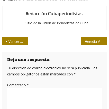
Redacción Cubaperiodistas
Sitio de la Unión de Periodistas de Cuba
Navegación
Vencer al bloqueo sin esperar que lo levanten
Heredia Vs. Adams
de
entradas
Deja una respuesta
Tu dirección de correo electrónico no será publicada.
Los
campos obligatorios están marcados con
*
Comentario
*