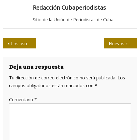
Redacción Cubaperiodistas
Sitio de la Unión de Periodistas de Cuba
Navegación
Los asuntos pendientes de la telenovela
Nuevos cambios de Twitter
de
entradas
Deja una respuesta
Tu dirección de correo electrónico no será publicada.
Los
campos obligatorios están marcados con
*
Comentario
*