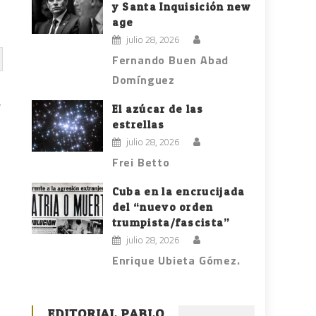
y Santa Inquisición new
age
julio 28, 2026
Fernando Buen Abad
Domínguez
,
El azúcar de las
estrellas
julio 28, 2026
Frei Betto
Cuba en la encrucijada
del “nuevo orden
trumpista/fascista”
julio 28, 2026
Enrique Ubieta Gómez.
EDITORIAL PABLO