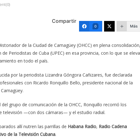
nt(0)
Compartir
Más
0
l Historiador de la Ciudad de Camagüey (OHCC) en plena consolidación
n de Periodistas de Cuba (UPEC) en esa provincia, con lo que se eleva
amiento en todo el país.
cida por la periodista Lizandra Góngora Cañizares, fue declarada
ofesionales con Ricardo Ronquillo Bello, presidente nacional de la
n Camagüey.
al del grupo de comunicación de la OHCC, Ronquillo recorrió los
de televisión —con dos cámaras— y el estudio radial.
arados allí nutren las parrillas de
Habana Radio
,
Radio Cadena
ivo de la Televisión Cubana
.