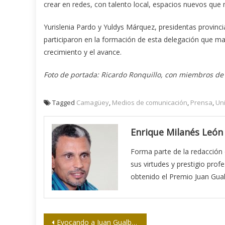
crear en redes, con talento local, espacios nuevos que
Yurislenia Pardo y Yuldys Márquez, presidentas provin
participaron en la formación de esta delegación que mar
crecimiento y el avance.
Foto de portada: Ricardo Ronquillo, con miembros de 
Tagged
Camagüey
,
Medios de comunicación
,
Prensa
,
Un
Enrique Milanés León
Forma parte de la redacción 
sus virtudes y prestigio prof
obtenido el Premio Juan Gual
Navegación
Evocando a Juan Gualberto