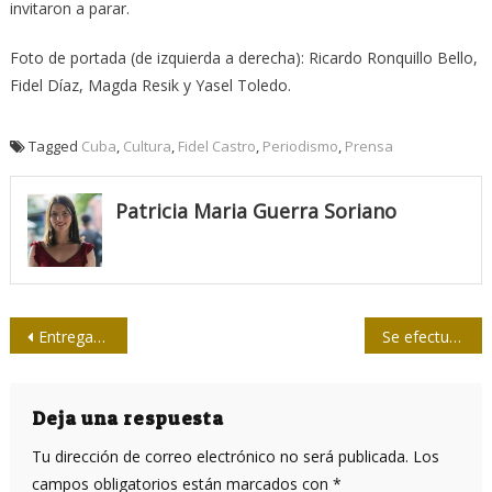
invitaron a parar.
Foto de portada (de izquierda a derecha): Ricardo Ronquillo Bello,
Fidel Díaz, Magda Resik y Yasel Toledo.
Tagged
Cuba
,
Cultura
,
Fidel Castro
,
Periodismo
,
Prensa
Patricia Maria Guerra Soriano
Navegación
Entregan premio Sofia Kovalevskaya a investigadoras cubanas
Se efectuarán hoy acto y concierto de Buena Fe en la Escalinata de la UH
de
entradas
Deja una respuesta
Tu dirección de correo electrónico no será publicada.
Los
campos obligatorios están marcados con
*