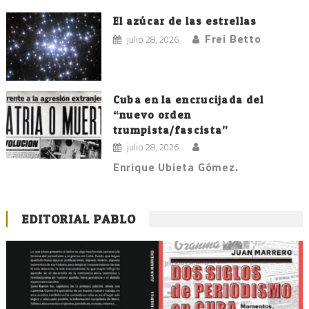
El azúcar de las estrellas
Frei Betto
julio 28, 2026
Cuba en la encrucijada del
“nuevo orden
trumpista/fascista”
julio 28, 2026
Enrique Ubieta Gómez.
EDITORIAL PABLO