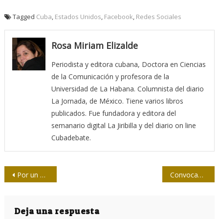
Tagged
Cuba
,
Estados Unidos
,
Facebook
,
Redes Sociales
Rosa Miriam Elizalde
Periodista y editora cubana, Doctora en Ciencias
de la Comunicación y profesora de la
Universidad de La Habana. Columnista del diario
La Jornada, de México. Tiene varios libros
publicados. Fue fundadora y editora del
semanario digital La Jiribilla y del diario on line
Cubadebate.
Navegación
Por un periodismo multimedial
Convocan a Jornada Especial sobre Modelos de Prensa en Cuba
de
entradas
Deja una respuesta