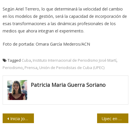
Según Ariel Terrero, lo que determinará la velocidad del cambio
en los modelos de gestión, será la capacidad de incorporación de
esas transformaciones a las dinámicas profesionales de los
medios que ahora integran el experimento.
Foto de portada: Omara García Mederos/ACN
Tagged
Cuba
,
Instituto Internacional de Periodismo José Martí
,
Periodismo
,
Prensa
,
Unión de Periodistas de Cuba (UPEC)
Patricia Maria Guerra Soriano
Navegación
Inicia Jornada por el Día de la Prensa Cubana en Guantánamo
Upec en Pinar del Río, más cerca de los jóvenes
de