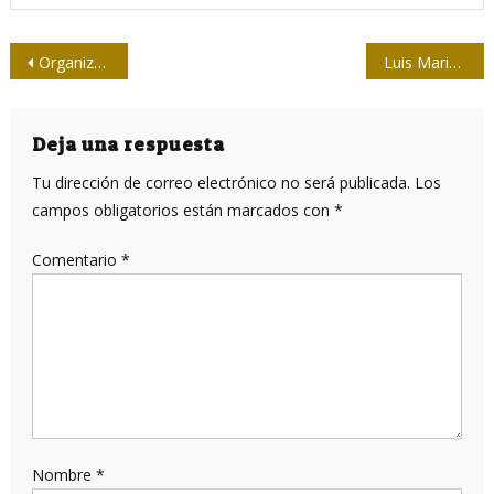
Navegación
Organizan delegaciones provinciales de la Upec actividades por el Día de la Prensa
Luis Mariano Carbonell, el músico
de
entradas
Deja una respuesta
Tu dirección de correo electrónico no será publicada.
Los
campos obligatorios están marcados con
*
Comentario
*
Nombre
*