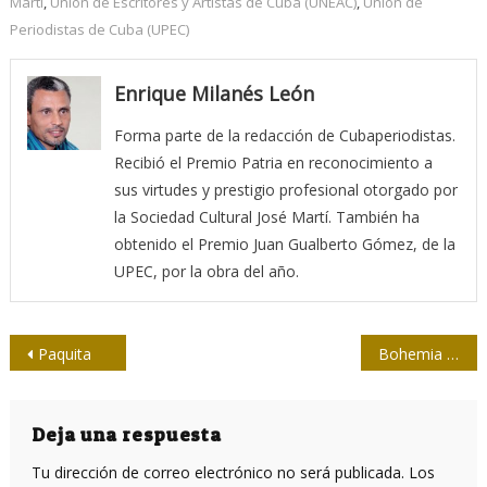
Martí
,
Unión de Escritores y Artistas de Cuba (UNEAC)
,
Unión de
Periodistas de Cuba (UPEC)
Enrique Milanés León
Forma parte de la redacción de Cubaperiodistas.
Recibió el Premio Patria en reconocimiento a
sus virtudes y prestigio profesional otorgado por
la Sociedad Cultural José Martí. También ha
obtenido el Premio Juan Gualberto Gómez, de la
UPEC, por la obra del año.
Navegación
Paquita
Bohemia marcó un antes y un después
de
entradas
Deja una respuesta
Tu dirección de correo electrónico no será publicada.
Los