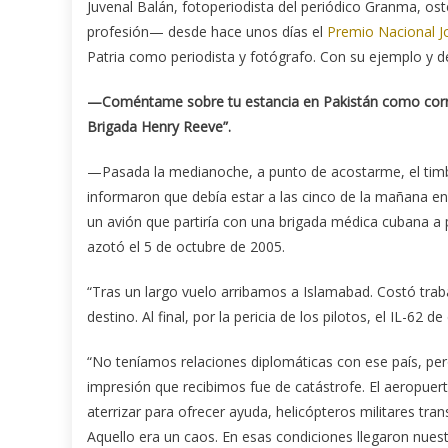
Juvenal Balán, fotoperiodista del periódico Granma, ost
profesión— desde hace unos días el
Premio Nacional Jo
Patria como periodista y fotógrafo. Con su ejemplo y d
—Coméntame sobre tu estancia en Pakistán como corres
Brigada Henry Reeve”.
—Pasada la medianoche, a punto de acostarme, el timbre 
informaron que debía estar a las cinco de la mañana en 
un avión que partiría con una brigada médica cubana a p
azotó el 5 de octubre de 2005.
“Tras un largo vuelo arribamos a Islamabad. Costó traba
destino. Al final, por la pericia de los pilotos, el IL-62 d
“No teníamos relaciones diplomáticas con ese país, pero
impresión que recibimos fue de catástrofe. El aeropue
aterrizar para ofrecer ayuda, helicópteros militares tran
Aquello era un caos. En esas condiciones llegaron nue