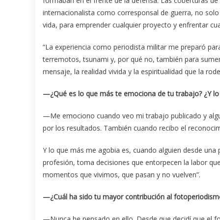
formaban en el frente de la defensa. Las coberturas de 
internacionalista como corresponsal de guerra, no solo
vida, para emprender cualquier proyecto y enfrentar cualq
“La experiencia como periodista militar me preparó par
terremotos, tsunami y, por qué no, también para sumerg
mensaje, la realidad vivida y la espiritualidad que la rode
—¿Qué es lo que más te emociona de tu trabajo? ¿Y lo 
—Me emociono cuando veo mi trabajo publicado y alguie
por los resultados. También cuando recibo el reconoci
Y lo que más me agobia es, cuando alguien desde una po
profesión, toma decisiones que entorpecen la labor que
momentos que vivimos, que pasan y no vuelven”.
—¿Cuál ha sido tu mayor contribución al fotoperiodis
—Nunca he pensado en ello. Desde que decidí que el fot