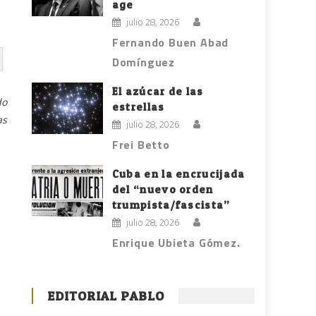
age
julio 28, 2026
Fernando Buen Abad
Domínguez
El azúcar de las
do
estrellas
as
julio 28, 2026
Frei Betto
é
Cuba en la encrucijada
del “nuevo orden
trumpista/fascista”
julio 28, 2026
Enrique Ubieta Gómez.
EDITORIAL PABLO