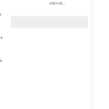
editorial,...
e
 a
ra