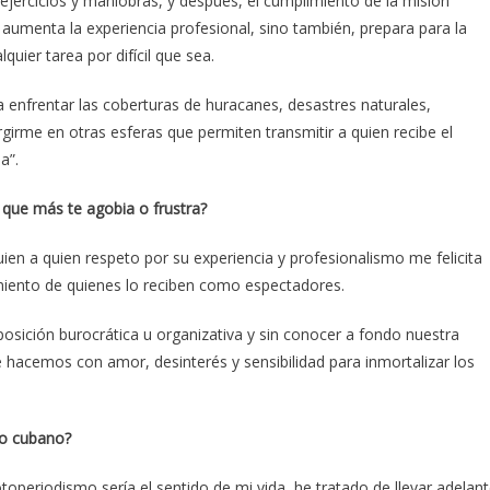
ejercicios y maniobras, y después, el cumplimiento de la misión
 aumenta la experiencia profesional, sino también, prepara para la
uier tarea por difícil que sea.
a enfrentar las coberturas de huracanes, desastres naturales,
irme en otras esferas que permiten transmitir a quien recibe el
a”.
que más te agobia o frustra?
n a quien respeto por su experiencia y profesionalismo me felicita
miento de quienes lo reciben como espectadores.
sición burocrática u organizativa y sin conocer a fondo nuestra
 hacemos con amor, desinterés y sensibilidad para inmortalizar los
mo cubano?
operiodismo sería el sentido de mi vida, he tratado de llevar adelan