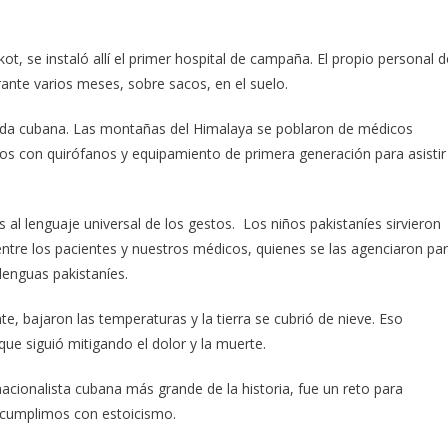
ot, se instaló allí el primer hospital de campaña. El propio personal d
ante varios meses, sobre sacos, en el suelo.
uda cubana. Las montañas del Himalaya se poblaron de médicos
s con quirófanos y equipamiento de primera generación para asistir
s al lenguaje universal de los gestos. Los niños pakistaníes sirvieron
 entre los pacientes y nuestros médicos, quienes se las agenciaron pa
 lenguas pakistaníes.
e, bajaron las temperaturas y la tierra se cubrió de nieve. Eso
e siguió mitigando el dolor y la muerte.
cionalista cubana más grande de la historia, fue un reto para
 cumplimos con estoicismo.