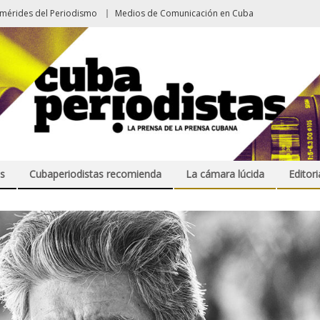
emérides del Periodismo
Medios de Comunicación en Cuba
s
Cubaperiodistas recomienda
La cámara lúcida
Editori