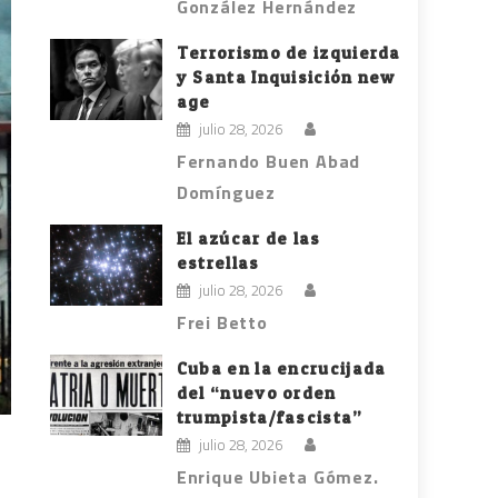
González Hernández
Terrorismo de izquierda
y Santa Inquisición new
age
julio 28, 2026
Fernando Buen Abad
Domínguez
El azúcar de las
estrellas
julio 28, 2026
Frei Betto
Cuba en la encrucijada
del “nuevo orden
trumpista/fascista”
julio 28, 2026
Enrique Ubieta Gómez.