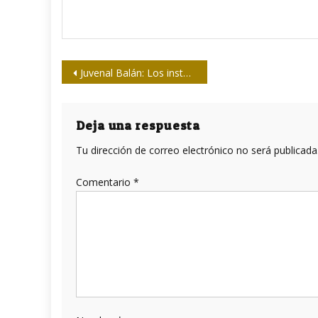
Navegación
Juvenal Balán: Los instantes son únicos e irrepetibles
de
entradas
Deja una respuesta
Tu dirección de correo electrónico no será publicada
Comentario
*