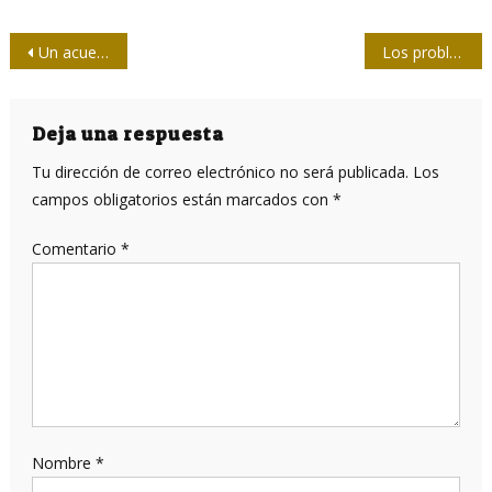
Navegación
Un acuerdo histórico ¿en crisis de extinción?
Los problemas de la inserción internacional de la economía cubana a través de los años (I)
de
entradas
Deja una respuesta
Tu dirección de correo electrónico no será publicada.
Los
campos obligatorios están marcados con
*
Comentario
*
Nombre
*