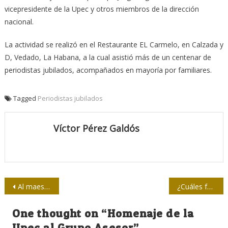
vicepresidente de la Upec y otros miembros de la dirección
nacional.
La actividad se realizó en el Restaurante EL Carmelo, en Calzada y
D, Vedado, La Habana, a la cual asistió más de un centenar de
periodistas jubilados, acompañados en mayoría por familiares.
Tagged
Periodistas jubilados
Víctor Pérez Galdós
Navegación
Al maestro, a los maestros
¿Cuáles fueron las tendencias del tráfico, acceso y consumo en los canales de internet en Cuba en el año 2022?
de
One thought on “
Homenaje de la
entradas
Upec al Grupo Asesor
”