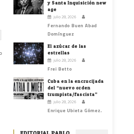
y Santa Inquisición new
age
julio 28, 2026
Fernando Buen Abad
Domínguez
El azúcar de las
estrellas
po
julio 28, 2026
Frei Betto
Cuba en la encrucijada
del “nuevo orden
trumpista/fascista”
julio 28, 2026
Enrique Ubieta Gómez.
EDITORIAL PABLO