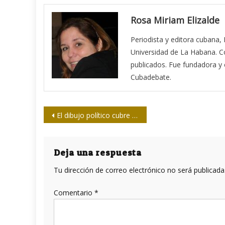
Rosa Miriam Elizalde
Periodista y editora cubana,
Universidad de La Habana. Co
publicados. Fue fundadora y ed
Cubadebate.
Navegación
El dibujo político cubre la capital
de
entradas
Deja una respuesta
Tu dirección de correo electrónico no será publicada
Comentario
*