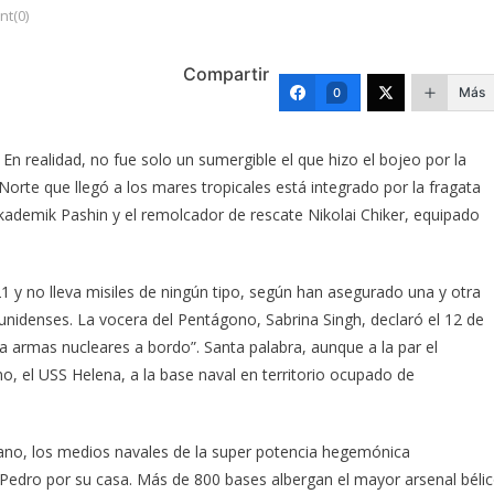
t(0)
Compartir
Más
0
En realidad, no fue solo un sumergible el que hizo el bojeo por la
Norte que llegó a los mares tropicales está integrado por la fragata
kademik Pashin y el remolcador de rescate Nikolai Chiker, equipado
 y no lleva misiles de ningún tipo, según han asegurado una y otra
unidenses. La vocera del Pentágono, Sabrina Singh, declaró el 12 de
eva armas nucleares a bordo”. Santa palabra, aunque a la par el
o, el USS Helena, a la base naval en territorio ocupado de
bano, los medios navales de la super potencia hegemónica
dro por su casa. Más de 800 bases albergan el mayor arsenal béli