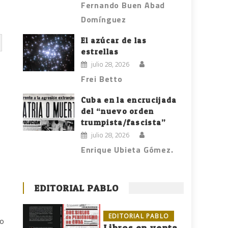
Fernando Buen Abad
Domínguez
El azúcar de las
estrellas
julio 28, 2026
Frei Betto
Cuba en la encrucijada
del “nuevo orden
trumpista/fascista”
julio 28, 2026
Enrique Ubieta Gómez.
EDITORIAL PABLO
EDITORIAL PABLO
co
Libros en venta