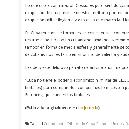
Lo que dijo a continuación Cossío es puro sentido común
ocupación de una parte de nuestro territorio por una po
ocupación militar ilegítima y eso es lo que marca la dife
En Cuba muchos se toman estas coincidencias con humor
resume el hecho con un cubanismo lapidario: “Recibimos
tambor en forma de media esfera y generalmente se toc
de cubanismos, es también sinónimo de valentía y auda
Les dejo este delicioso párrafo de autoría anónima que
“Cuba no tiene el poderío económico ni militar de EE.U
timbales) para compartirlos con quienes lo necesiten p
Entonces, que suenen los timbales.”
(Publicado originalmente en
La Jornada
)
Tagged
Cubadebate
,
Diferendo Cuba-Estados Unidos
,
R