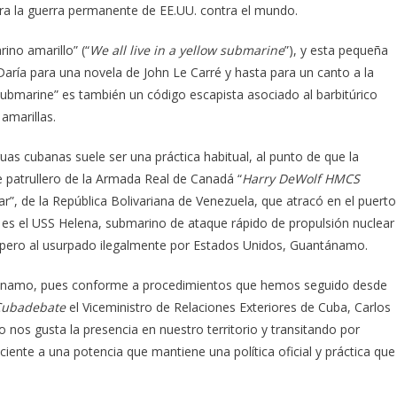
 para la guerra permanente de EE.UU. contra el mundo.
ino amarillo” (“
We all live in a yellow submarine
”), y esta pequeña
aría para una novela de John Le Carré y hasta para un canto a la
ubmarine” es también un código escapista asociado al barbitúrico
amarillas.
as cubanas suele ser una práctica habitual, al punto de que la
ue patrullero de la Armada Real de Canadá “
Harry DeWolf HMCS
r”, de la República Bolivariana de Venezuela, que atracó en el puerto
es el USS Helena, submarino de ataque rápido de propulsión nuclear
, pero al usurpado ilegalmente por Estados Unidos, Guantánamo.
tánamo, pues conforme a procedimientos que hemos seguido desde
Cubadebate
el Viceministro de Relaciones Exteriores de Cuba, Carlos
nos gusta la presencia en nuestro territorio y transitando por
ente a una potencia que mantiene una política oficial y práctica que