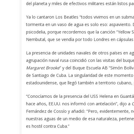
del planeta y miles de efectivos militares están listos
Ya lo cantaron Los Beatles “todos vivimos en un submar
tormenta en un vaso de agua es solo eso: aspaviento. D
psicodelia, porque recordemos que la canción “Yellow S
Nembutal, que se vendía por todo Londres en cápsulas 
La presencia de unidades navales de otros países en agu
agrupación naval rusa coincidió con las visitas del buq
Margaret Brooke
” y del Buque Escuela AB “Simón Bolíva
de Santiago de Cuba. La singularidad de este momento 
estadounidense, que llegó también a territorio cubano
“Conocíamos de la presencia del USS Helena en Guan
hace años, EE.UU. nos informó con antelación”, dijo a
Fernández de Cossío y añadió: “Pero, evidentemente, no 
nuestras aguas de un medio de esa naturaleza, perteneci
es hostil contra Cuba.”