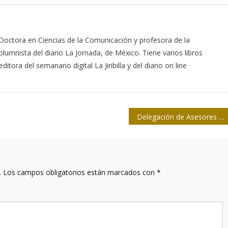
 Doctora en Ciencias de la Comunicación y profesora de la
lumnista del diario La Jornada, de México. Tiene varios libros
itora del semanario digital La Jiribilla y del diario on line
Delegación de Asesores de la UPEC rinde homenaje a cinco medios de la prensa cubana
.
Los campos obligatorios están marcados con
*