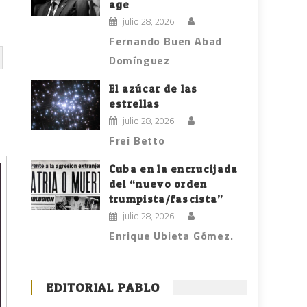
age
julio 28, 2026
Fernando Buen Abad
Domínguez
El azúcar de las
estrellas
julio 28, 2026
Frei Betto
Cuba en la encrucijada
del “nuevo orden
trumpista/fascista”
julio 28, 2026
Enrique Ubieta Gómez.
EDITORIAL PABLO