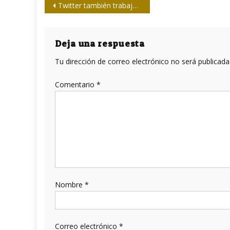
Navegación
Twitter también trabaja para el Pentágono
de
entradas
Deja una respuesta
Tu dirección de correo electrónico no será publicada
Comentario
*
Nombre
*
Correo electrónico
*