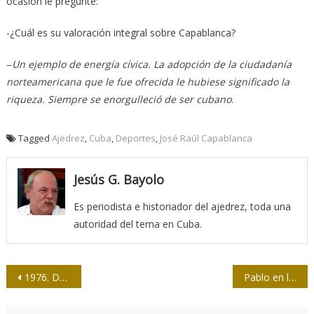
ocasión le pregunté:
-¿Cuál es su valoración integral sobre Capablanca?
–
Un ejemplo de energía cívica. La adopción de la ciudadanía
norteamericana que le fue ofrecida le hubiese significado la
riqueza. Siempre se enorgulleció de ser cubano
.
Tagged
Ajedrez
,
Cuba
,
Deportes
,
José Raúl Capablanca
Jesús G. Bayolo
Es periodista e historiador del ajedrez, toda una
autoridad del tema en Cuba.
Navegación
1976. Desde la óptica del barrio alto
Pablo en las reflexiones de periodistas camagüeyanos
de