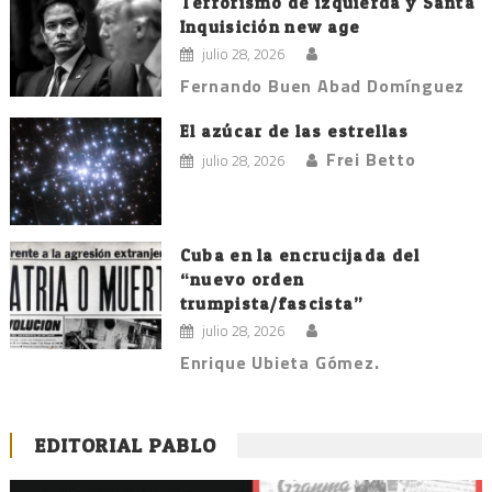
Terrorismo de izquierda y Santa
Inquisición new age
julio 28, 2026
Fernando Buen Abad Domínguez
El azúcar de las estrellas
Frei Betto
julio 28, 2026
Cuba en la encrucijada del
“nuevo orden
trumpista/fascista”
julio 28, 2026
Enrique Ubieta Gómez.
EDITORIAL PABLO