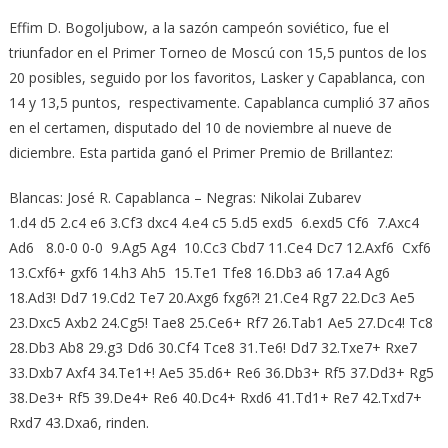
Effim D. Bogoljubow, a la sazón campeón soviético, fue el
triunfador en el Primer Torneo de Moscú con 15,5 puntos de los
20 posibles, seguido por los favoritos, Lasker y Capablanca, con
14 y 13,5 puntos, respectivamente. Capablanca cumplió 37 años
en el certamen, disputado del 10 de noviembre al nueve de
diciembre. Esta partida ganó el Primer Premio de Brillantez:
Blancas: José R. Capablanca – Negras: Nikolai Zubarev
1.d4 d5 2.c4 e6 3.Cf3 dxc4 4.e4 c5 5.d5 exd5 6.exd5 Cf6 7.Axc4
Ad6 8.0-0 0-0 9.Ag5 Ag4 10.Cc3 Cbd7 11.Ce4 Dc7 12.Axf6 Cxf6
13.Cxf6+ gxf6 14.h3 Ah5 15.Te1 Tfe8 16.Db3 a6 17.a4 Ag6
18.Ad3! Dd7 19.Cd2 Te7 20.Axg6 fxg6?! 21.Ce4 Rg7 22.Dc3 Ae5
23.Dxc5 Axb2 24.Cg5! Tae8 25.Ce6+ Rf7 26.Tab1 Ae5 27.Dc4! Tc8
28.Db3 Ab8 29.g3 Dd6 30.Cf4 Tce8 31.Te6! Dd7 32.Txe7+ Rxe7
33.Dxb7 Axf4 34.Te1+! Ae5 35.d6+ Re6 36.Db3+ Rf5 37.Dd3+ Rg5
38.De3+ Rf5 39.De4+ Re6 40.Dc4+ Rxd6 41.Td1+ Re7 42.Txd7+
Rxd7 43.Dxa6, rinden.