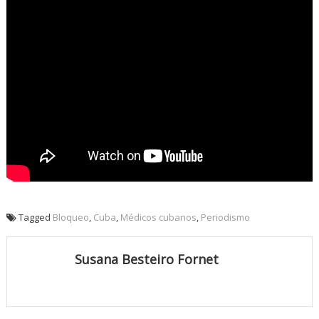
Tagged
Bloqueo
,
Cuba
,
Médicos cubanos
,
Periodismo
Susana Besteiro Fornet