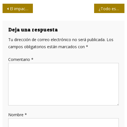
Navegación
El impacto del bloqueo es brutal
¿Todo es susceptible de empeorar?
de
entradas
Deja una respuesta
Tu dirección de correo electrónico no será publicada.
Los
campos obligatorios están marcados con
*
Comentario
*
Nombre
*