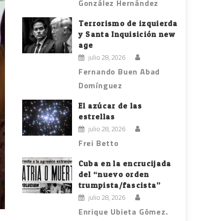
González Hernández
Terrorismo de izquierda
y Santa Inquisición new
age
julio 28, 2026
Fernando Buen Abad
Domínguez
El azúcar de las
estrellas
julio 28, 2026
Frei Betto
Cuba en la encrucijada
del “nuevo orden
trumpista/fascista”
julio 28, 2026
Enrique Ubieta Gómez.