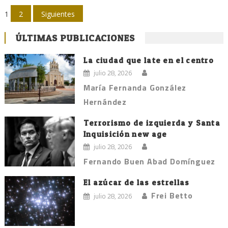
Navegación
1
2
Siguientes
de
ÚLTIMAS PUBLICACIONES
entradas
La ciudad que late en el centro
julio 28, 2026
María Fernanda González
Hernández
Terrorismo de izquierda y Santa
Inquisición new age
julio 28, 2026
Fernando Buen Abad Domínguez
El azúcar de las estrellas
Frei Betto
julio 28, 2026