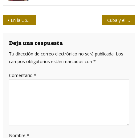
Navegación
En la Upec, todo el amor (por Cuba) de Vietnam
Cuba y el protagonismo de la mujer
de
entradas
Deja una respuesta
Tu dirección de correo electrónico no será publicada.
Los
campos obligatorios están marcados con
*
Comentario
*
Nombre
*