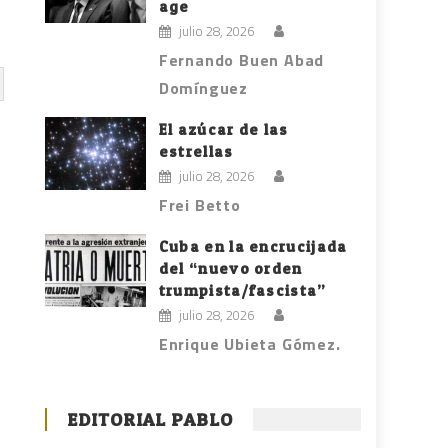
age
julio 28, 2026
Fernando Buen Abad
Domínguez
El azúcar de las
estrellas
julio 28, 2026
Frei Betto
Cuba en la encrucijada
del “nuevo orden
trumpista/fascista”
julio 28, 2026
Enrique Ubieta Gómez.
EDITORIAL PABLO