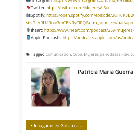
Instagram:
https://www.instagram.com/mujeresalsur
Twitter:
https://twitter.com/MujeresAlSur
Spotify:
https://open.spotify.com/episode/2UH6K
si=rTierRU4RoaGmCFNRyClRQ&utm_source=whatsapp
Iheart:
https://www.iheart.com/podcast/269-mujeres-
Apple Podcasts:
https://podcasts.apple.com/us/podc
Tagged
Comunicación
,
Cuba
,
Mujeres periodistas
,
Radio
Patricia Maria Guerra
Navegación
Inauguran en Galicia casa museo Ángel Castro