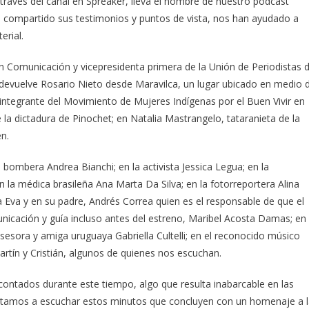
a través del canal en Spreaker, lleva el nombre de nuestro podcast
 compartido sus testimonios y puntos de vista, nos han ayudado a
erial.
en Comunicación y vicepresidenta primera de la Unión de Periodistas 
e devuelve Rosario Nieto desde Maravilca, un lugar ubicado en medio 
integrante del Movimiento de Mujeres Indígenas por el Buen Vivir en
e la dictadura de Pinochet; en Natalia Mastrangelo, tataranieta de la
en.
bombera Andrea Bianchi; en la activista Jessica Legua; en la
 la médica brasileña Ana Marta Da Silva; en la fotorreportera Alina
a Eva y en su padre, Andrés Correa quien es el responsable de que el
icación y guía incluso antes del estreno, Maribel Acosta Damas; en
sesora y amiga uruguaya Gabriella Cultelli; en el reconocido músico
rtín y Cristián, algunos de quienes nos escuchan.
ontados durante este tiempo, algo que resulta inabarcable en las
nvitamos a escuchar estos minutos que concluyen con un homenaje a 