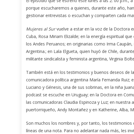
El episodio que se estrenó este lunes a las 2: 00 p.m., 
porque escucharemos a quienes, durante este año, han
gestionar entrevistas o escuchan y comparten cada mat
Mujeres al Sur
vuelve a estar en la voz de la Doctora 
Cuba, Rosa Miriam Elizalde; en la energía espiritual qu
los Andes Peruanos; en originarias como Irma Caupán, 
Argentina.; en Lala Elgueta, quien huyó de Chile, durant
militante sindicalista y feminista argentina, Virginia Bolt
También está en los testimonios y buenos deseos de la 
comunicadora política argentina María Fernanda Ruiz; en
Luciano y Génesis, una de sus sobrinas, en la niña Juan
podcast se escuche en Uruguay; en la Doctora en Comun
las comunicadoras Claudia Espinoza y Luz; en nuestra a
puertorriqueño, Andy Montañez y en Katherine, Alba, Ma
Son muchos los nombres y, por tanto, los testimonios c
líneas de una nota. Para no adelantar nada más, les i