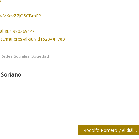
/
3B2wMXdvZ7JO5CBmR?
al-sur-98026914/
ast/mujeres-al-sur/id1628441783
,
Redes Sociales
,
Sociedad
 Soriano
Rodolfo Romero y el diálogo como visión