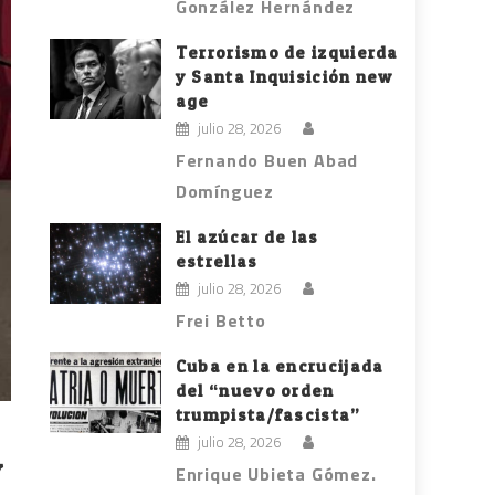
González Hernández
Terrorismo de izquierda
y Santa Inquisición new
age
julio 28, 2026
Fernando Buen Abad
Domínguez
El azúcar de las
estrellas
julio 28, 2026
Frei Betto
Cuba en la encrucijada
del “nuevo orden
trumpista/fascista”
julio 28, 2026
y
Enrique Ubieta Gómez.