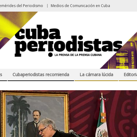
emérides del Periodismo
Medios de Comunicación en Cuba
s
Cubaperiodistas recomienda
La cámara lúcida
Editori