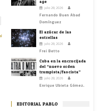
age
julio 28, 2026
Fernando Buen Abad
Domínguez
El azúcar de las
al
estrellas
julio 28, 2026
Frei Betto
Cuba en la encrucijada
del “nuevo orden
trumpista/fascista”
julio 28, 2026
Enrique Ubieta Gómez.
EDITORIAL PABLO