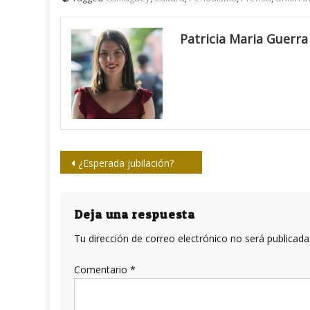
Patricia Maria Guerra
Navegación
¿Esperada jubilación?
de
entradas
Deja una respuesta
Tu dirección de correo electrónico no será publicada
Comentario
*