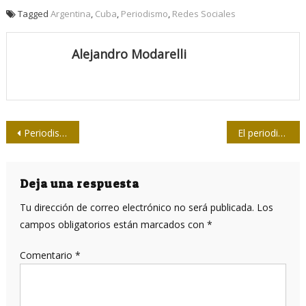
Tagged
Argentina
,
Cuba
,
Periodismo
,
Redes Sociales
Alejandro Modarelli
Navegación
Periodismo, cultura y un coloquio para repensar (nos)
El periodismo que cuenta
de
entradas
Deja una respuesta
Tu dirección de correo electrónico no será publicada.
Los
campos obligatorios están marcados con
*
Comentario
*