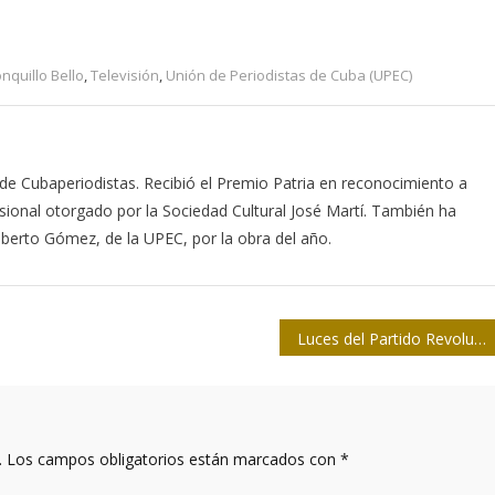
nquillo Bello
,
Televisión
,
Unión de Periodistas de Cuba (UPEC)
de Cubaperiodistas. Recibió el Premio Patria en reconocimiento a
esional otorgado por la Sociedad Cultural José Martí. También ha
berto Gómez, de la UPEC, por la obra del año.
Luces del Partido Revolucionario Cubano (II, final)
.
Los campos obligatorios están marcados con
*