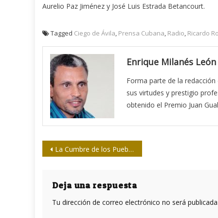
Aurelio Paz Jiménez y José Luis Estrada Betancourt.
Tagged
Ciego de Ávila
,
Prensa Cubana
,
Radio
,
Ricardo Ro
Enrique Milanés León
Forma parte de la redacción 
sus virtudes y prestigio prof
obtenido el Premio Juan Gual
Navegación
La Cumbre de los Pueblos, lo que Estados Unidos no esperaba
de
entradas
Deja una respuesta
Tu dirección de correo electrónico no será publicada