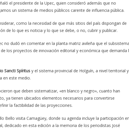
eñaló el presidente de la Upec, quien consideró además que no
amos un sistema de medios públicos carente de influencia pública.
onsiderar, como la necesidad de que más sitios del país dispongan de
n de lo que es noticia y lo que se debe, o no, cubrir y publicar.
Upec no dudó en comentar en la planta matriz avileña que el subsistem
n de los proyectos de innovación editorial y económica que demanda 
o Sancti Spíritus
y el sistema provincial de Holguín, a nivel territorial y
a en este medio.
nocieron que deben sistematizar, «en blanco y negro», cuanto han
nto, ya tienen ubicados elementos necesarios para convertirse
nir la factibilidad de las proyecciones.
llo Bello visita Camagüey, donde su agenda incluye la participación e
l, dedicado en esta edición a la memoria de los periodistas José