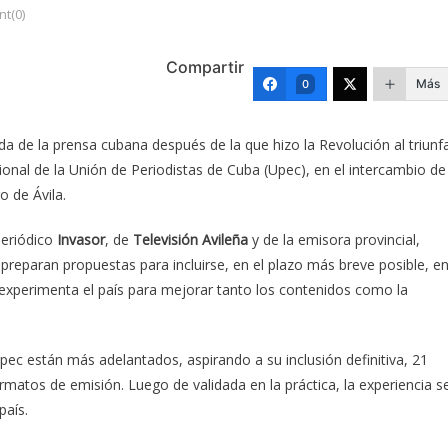
t(0)
Compartir
Más
0
de la prensa cubana después de la que hizo la Revolución al triunf
ional de la Unión de Periodistas de Cuba (Upec), en el intercambio de
o de Ávila.
periódico
Invasor
, de
Televisión Avileña
y de la emisora provincial,
preparan propuestas para incluirse, en el plazo más breve posible, e
 experimenta el país para mejorar tanto los contenidos como la
Upec están más adelantados, aspirando a su inclusión definitiva, 21
ormatos de emisión. Luego de validada en la práctica, la experiencia s
país.