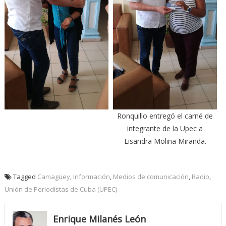
Ronquillo entregó el carné de
integrante de la Upec a
Lisandra Molina Miranda.
Tagged
Camagüey
,
Información
,
Medios de comunicación
,
Radio
,
Unión de Periodistas de Cuba (UPEC)
Enrique Milanés León