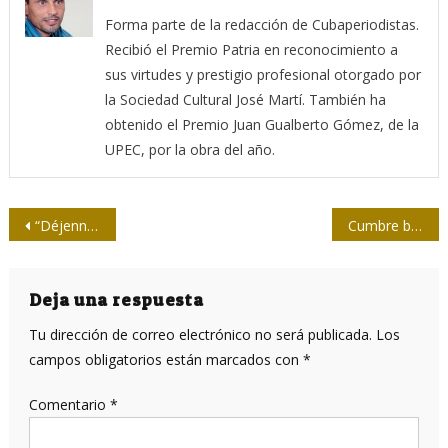
Forma parte de la redacción de Cubaperiodistas.
Recibió el Premio Patria en reconocimiento a
sus virtudes y prestigio profesional otorgado por
la Sociedad Cultural José Martí. También ha
obtenido el Premio Juan Gualberto Gómez, de la
UPEC, por la obra del año.
Navegación
“Déjennos vivir”, Cristina Escobar en la Cumbre de los Pueblos 2022
Cumbre borrascosa
de
entradas
Deja una respuesta
Tu dirección de correo electrónico no será publicada.
Los
campos obligatorios están marcados con
*
Comentario
*