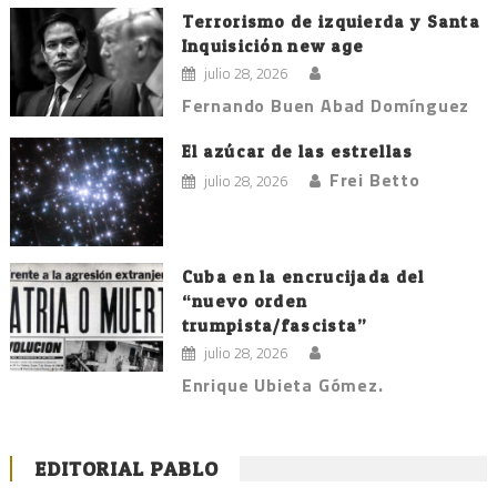
Terrorismo de izquierda y Santa
Inquisición new age
julio 28, 2026
Fernando Buen Abad Domínguez
El azúcar de las estrellas
Frei Betto
julio 28, 2026
Cuba en la encrucijada del
“nuevo orden
trumpista/fascista”
julio 28, 2026
Enrique Ubieta Gómez.
EDITORIAL PABLO