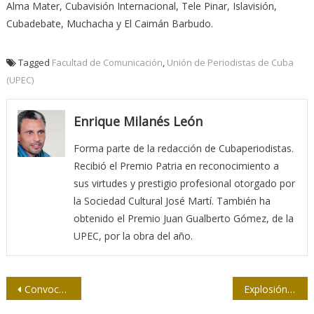
Alma Mater, Cubavisión Internacional, Tele Pinar, Islavisión,
Cubadebate, Muchacha y El Caimán Barbudo.
Tagged
Facultad de Comunicación
,
Unión de Periodistas de Cuba
(UPEC)
Enrique Milanés León
Forma parte de la redacción de Cubaperiodistas.
Recibió el Premio Patria en reconocimiento a
sus virtudes y prestigio profesional otorgado por
la Sociedad Cultural José Martí. También ha
obtenido el Premio Juan Gualberto Gómez, de la
UPEC, por la obra del año.
Navegación
Convocan a las XV Jornadas Cubanas contra la Homofobia y la Transfobia
Explosión en el Saratoga: la prensa cubana reportando con profesionalidad e inmediatez