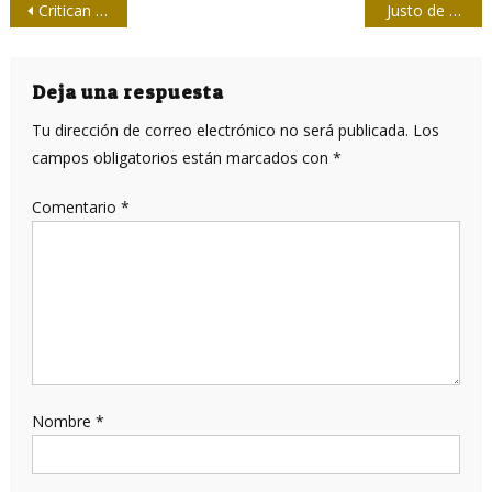
Navegación
Critican negación de visas de EE.UU. a delegación de la sociedad civil cubana
Justo de Lara, periodista (II y final)
de
entradas
Deja una respuesta
Tu dirección de correo electrónico no será publicada.
Los
campos obligatorios están marcados con
*
Comentario
*
Nombre
*