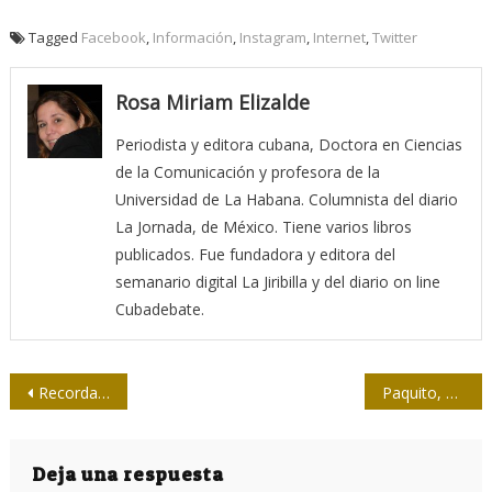
Tagged
Facebook
,
Información
,
Instagram
,
Internet
,
Twitter
Rosa Miriam Elizalde
Periodista y editora cubana, Doctora en Ciencias
de la Comunicación y profesora de la
Universidad de La Habana. Columnista del diario
La Jornada, de México. Tiene varios libros
publicados. Fue fundadora y editora del
semanario digital La Jiribilla y del diario on line
Cubadebate.
Navegación
Recordando a Carlos
Paquito, el de Feria
de
entradas
Deja una respuesta