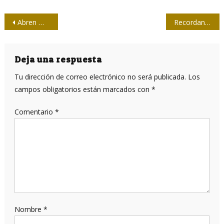
Navegación
Abren matrícula para curso a distancia Composición y Apreciación Fotográfica
Recordando a Carlos
de
entradas
Deja una respuesta
Tu dirección de correo electrónico no será publicada.
Los
campos obligatorios están marcados con
*
Comentario
*
Nombre
*